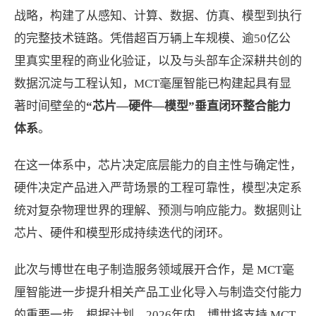
战略，构建了从感知、计算、数据、仿真、模型到执行
的完整技术链路。凭借超百万辆上车规模、逾50亿公
里真实里程的商业化验证，以及与头部车企深耕共创的
数据沉淀与工程认知，MCT毫厘智能已构建起具有显
著时间壁垒的
“芯片—硬件—模型”垂直闭环整合能力
体系
。
在这一体系中，芯片决定底层能力的自主性与确定性，
硬件决定产品进入严苛场景的工程可靠性，模型决定系
统对复杂物理世界的理解、预测与响应能力。数据则让
芯片、硬件和模型形成持续迭代的闭环。
此次与博世在电子制造服务领域展开合作，是 MCT毫
厘智能进一步提升相关产品工业化导入与制造交付能力
的重要一步。根据计划，2026年内，博世将支持 MCT